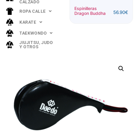
CALZADO
Espinillera
Espinilleras
ROPA CALLE
56.90
€
Buddha
Dragon Buddha
52.90
€
"TITANIUM"
KARATE
Rosa
TAEKWONDO
JIUJITSU, JUDO
Y OTROS