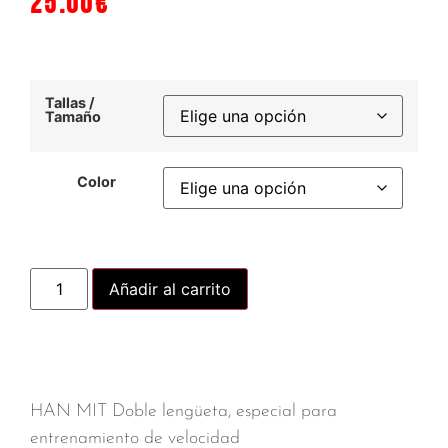
25.00
€
Tallas /
Tamaño
Color
Añadir al carrito
HAN MIT Doble lengüeta, especial para
entrenamiento de velocidad