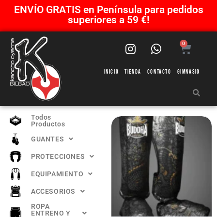
ENVÍO GRATIS en Península para pedidos
superiores a 59 €!
0
Inicio
Tienda
Contacto
Gimnasio
Todos
Productos
GUANTES
PROTECCIONES
EQUIPAMIENTO
ACCESORIOS
ROPA
ENTRENO Y