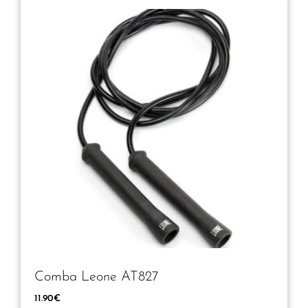
Comba Leone AT827
11.90
€