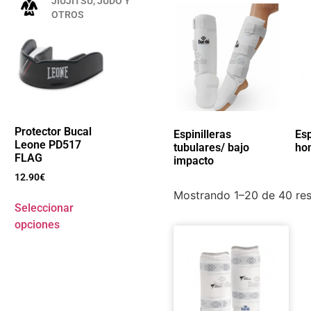
JIUJITSU, JUDO Y
OTROS
Protector Bucal
Espinilleras
Esp
Leone PD517
tubulares/ bajo
ho
FLAG
impacto
(11)
12.90
€
Mostrando 1–20 de 40 res
Seleccionar
opciones