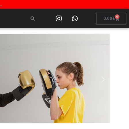
.
0
0.00
€