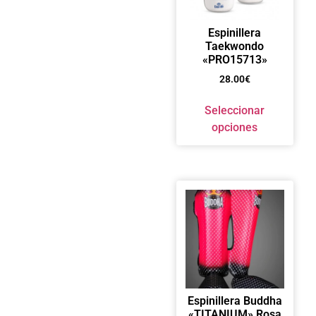
Espinillera
Taekwondo
«PRO15713»
28.00
€
Seleccionar
opciones
Espinillera Buddha
«TITANIUM» Rosa