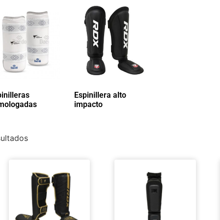
inilleras
Espinillera alto
mologadas
(7)
impacto
(23)
ultados