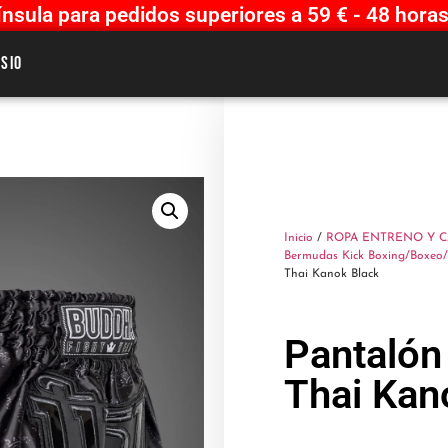
sula para pedidos superiores a 59 € - 48 horas
sio
Inicio
/
ROPA ENTRENO Y 
Bermudas Kick Boxing/Boxeo
Thai Kanok Black
Pantalón
Thai Kan