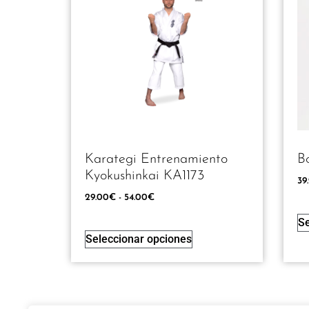
Karategi Entrenamiento
B
Kyokushinkai KA1173
39
29.00
€
-
54.00
€
Se
Seleccionar opciones