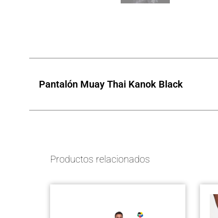
5
5
5
Pantalón Muay Thai Kanok Black
Productos relacionados