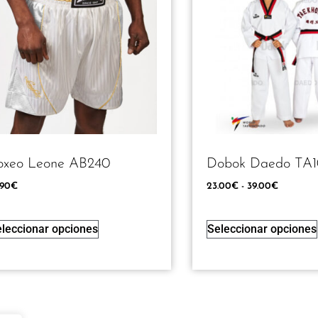
oxeo Leone AB240
Dobok Daedo TA1
.90
€
23.00
€
-
39.00
€
leccionar opciones
Seleccionar opciones