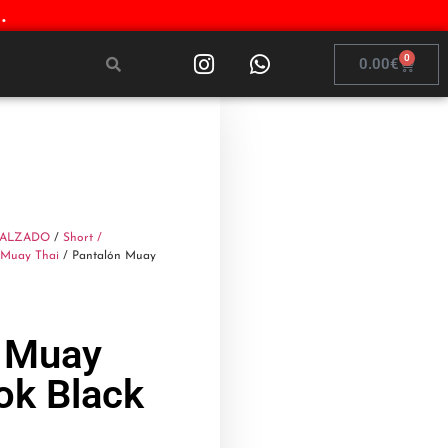
.
0
0.00
€
CALZADO
/
Short /
/Muay Thai
/ Pantalón Muay
 Muay
ok Black