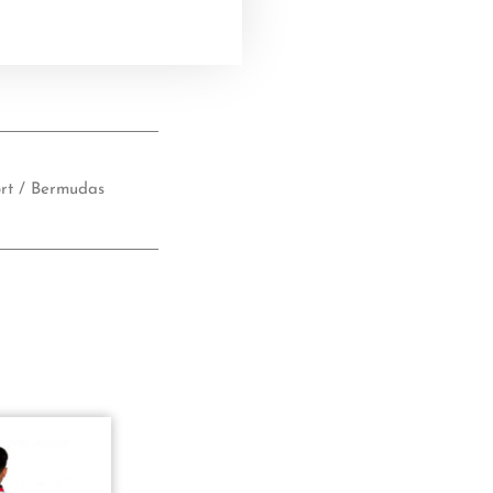
5
5
rt / Bermudas