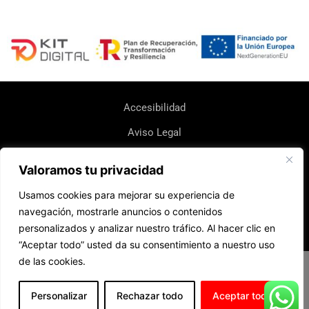
Accesibilidad
Aviso Legal
Política de Cookie
Valoramos tu privacidad
Política de Devoluciones y Reembolsos
Usamos cookies para mejorar su experiencia de
Política de Envio
navegación, mostrarle anuncios o contenidos
personalizados y analizar nuestro tráfico. Al hacer clic en
Política de Privacidad
“Aceptar todo” usted da su consentimiento a nuestro uso
de las cookies.
Diseño web realizado por RK Informatika
Personalizar
Rechazar todo
Aceptar todo