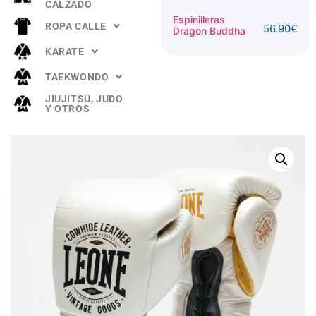
CALZADO
Espinillera
Espinilleras
ROPA CALLE
56.90
€
Buddha
Dragon Buddha
52.90
€
"TITANIUM"
KARATE
Rosa
TAEKWONDO
JIUJITSU, JUDO
Y OTROS