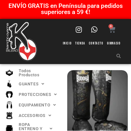
ENVÍO GRATIS en Península para pedidos
superiores a 59 €!
0
Inicio
Tienda
Contacto
Gimnasio
Todos
Productos
GUANTES
PROTECCIONES
EQUIPAMIENTO
ACCESORIOS
ROPA
ENTRENO Y