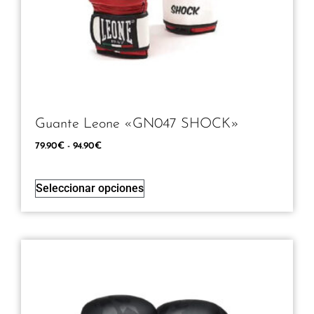
Guante Leone «GN047 SHOCK»
79.90
€
-
94.90
€
Seleccionar opciones