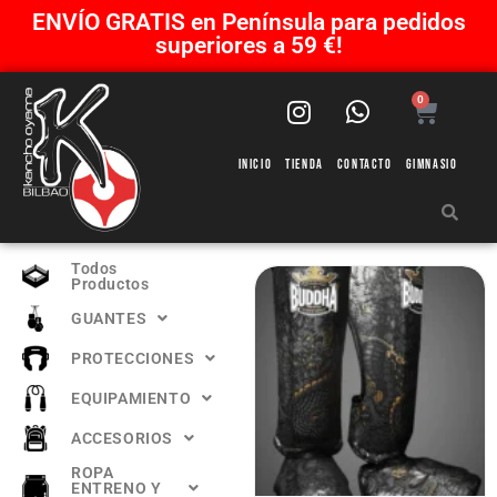
ENVÍO GRATIS en Península para pedidos
superiores a 59 €!
0
Inicio
Tienda
Contacto
Gimnasio
Todos
Productos
GUANTES
PROTECCIONES
EQUIPAMIENTO
ACCESORIOS
ROPA
ENTRENO Y