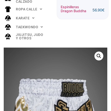
CALZADO
Espinillera
Espinilleras
ROPA CALLE
56.90
€
Buddha
Dragon Buddha
52.90
€
"TITANIUM"
KARATE
Rosa
TAEKWONDO
JIUJITSU, JUDO
Y OTROS