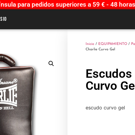
sula para pedidos superiores a 59 € - 48 horas
sio
Inicio
/
EQUIPAMIENTO
/
Pa
Charlie Curvo Gel
Escudos 
Curvo Ge
escudo curvo gel