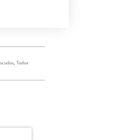
5
5
scudos
,
Todos