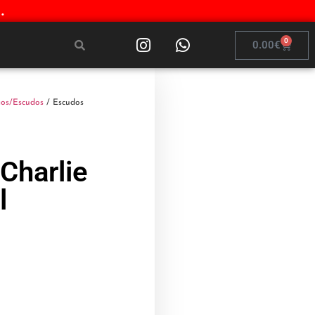
.
0
0.00
€
os/Escudos
/ Escudos
Charlie
l