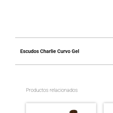
5
5
5
Escudos Charlie Curvo Gel
Productos relacionados