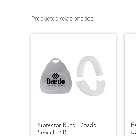
5
5
5
Productos relacionados
Protector Bucal Daedo
Es
Sencillo SR
«