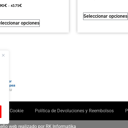
.90
€
-
43.75
€
Seleccionar opciones
leccionar opciones
ca de Cookie
Política de Devoluciones y Reembolsos
P
seño web realizado por RK Informatika