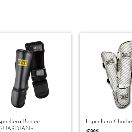
5
5
pinillera Benlee
Espinillera Charli
GUARDIAN»
47.00
€