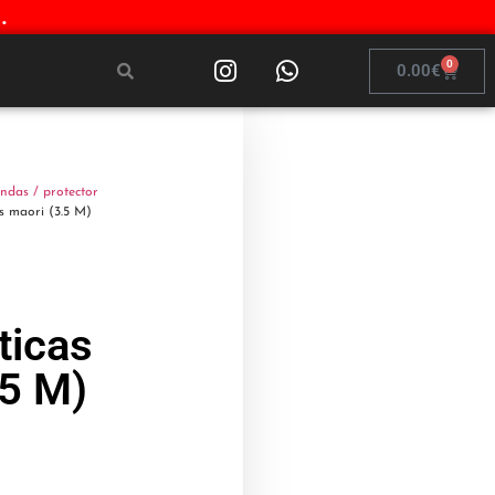
.
0
0.00
€
ndas / protector
s maori (3.5 M)
ticas
.5 M)