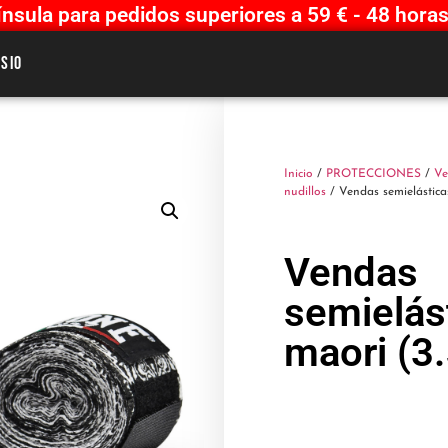
sula para pedidos superiores a 59 € - 48 horas
sio
Inicio
/
PROTECCIONES
/
Ve
nudillos
/ Vendas semielástica
Vendas
semielás
maori (3