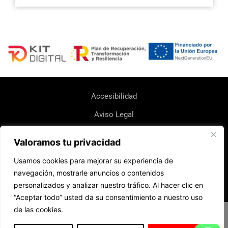
Accesibilidad
Aviso Legal
Política de Cookie
Valoramos tu privacidad
Política de Devoluciones y Reembolsos
Usamos cookies para mejorar su experiencia de
Política de Envio
navegación, mostrarle anuncios o contenidos
personalizados y analizar nuestro tráfico. Al hacer clic en
Política de Privacidad
“Aceptar todo” usted da su consentimiento a nuestro uso
de las cookies.
Diseño web realizado por RK Informatika