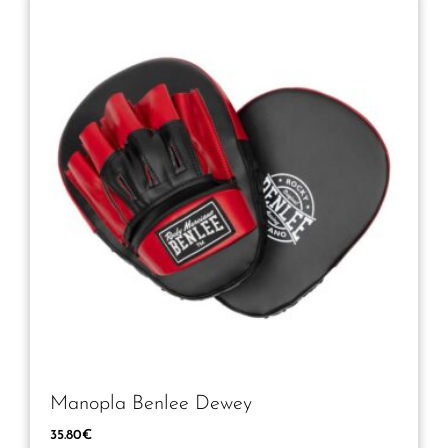
Manopla Benlee Dewey
35.80
€