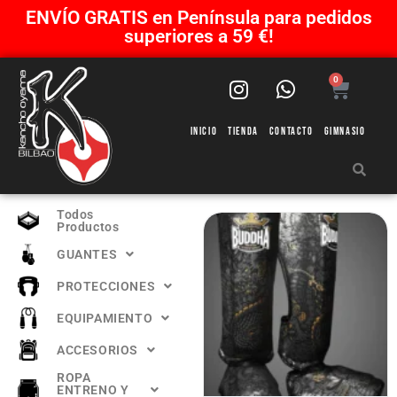
ENVÍO GRATIS en Península para pedidos
superiores a 59 €!
0
Inicio
Tienda
Contacto
Gimnasio
Todos
Productos
GUANTES
PROTECCIONES
EQUIPAMIENTO
ACCESORIOS
ROPA
ENTRENO Y