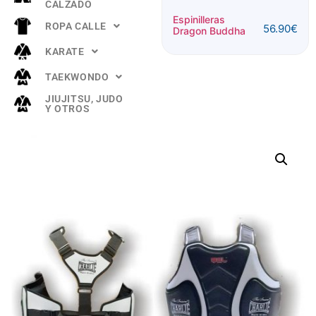
CALZADO
Espinillera
Espinilleras
ROPA CALLE
56.90
€
Buddha
Dragon Buddha
52.90
€
"TITANIUM"
KARATE
Rosa
TAEKWONDO
JIUJITSU, JUDO
Y OTROS