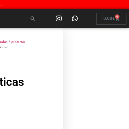
.
0
0.00
€
ndas / protector
s rojo
ticas