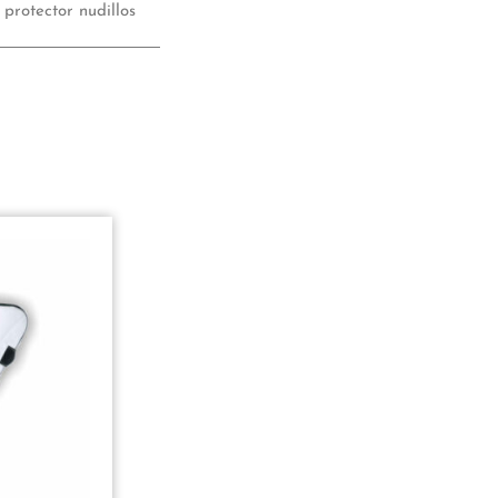
5
5
protector nudillos