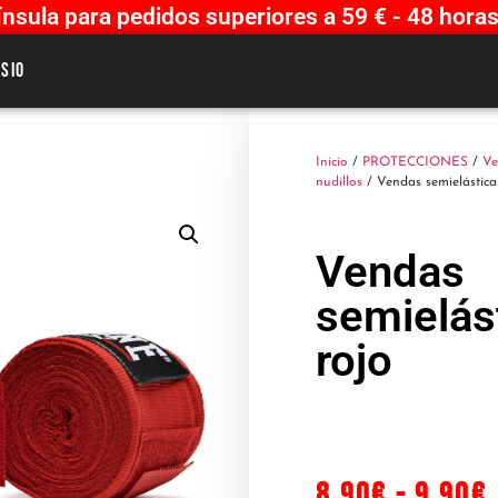
sula para pedidos superiores a 59 € - 48 horas
sio
Inicio
/
PROTECCIONES
/
Ve
nudillos
/ Vendas semielástica
Vendas
semielás
rojo
8.90
€
-
9.90
€