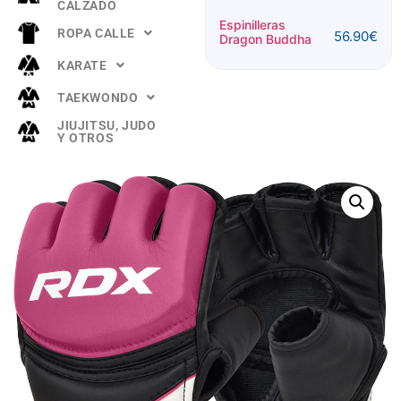
CALZADO
Espinillera
Espinilleras
ROPA CALLE
56.90
€
Buddha
Dragon Buddha
52.90
€
"TITANIUM"
KARATE
Rosa
TAEKWONDO
JIUJITSU, JUDO
Y OTROS