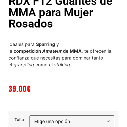
RDX F12 Guantes de
MMA para Mujer
Rosados
Ideales para
Sparring
y
la
competición
Amateur
de MMA
, te ofrecen la
confianza que necesitas para dominar tanto
el
grappling
como el
striking
.
39.00
€
Talla