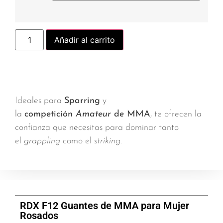
Añadir al carrito
Ideales para
Sparring
y
la
competición
Amateur
de MMA
, te ofrecen la
confianza que necesitas para dominar tanto
el
grappling
como el
striking
.
RDX F12 Guantes de MMA para Mujer
Rosados