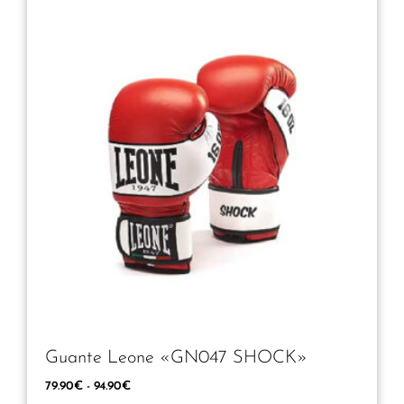
Guante Leone «GN047 SHOCK»
79.90
€
-
94.90
€