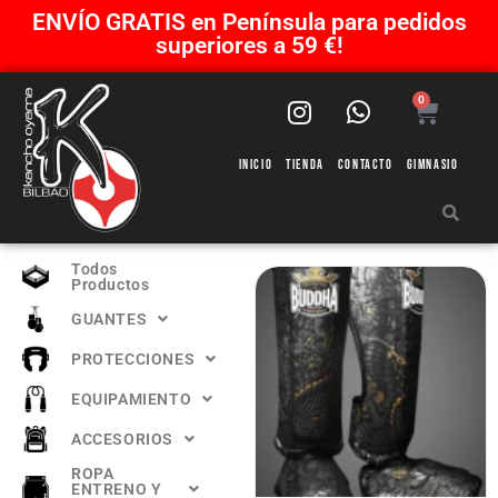
ENVÍO GRATIS en Península para pedidos
superiores a 59 €!
0
Inicio
Tienda
Contacto
Gimnasio
Todos
Productos
GUANTES
PROTECCIONES
EQUIPAMIENTO
ACCESORIOS
ROPA
ENTRENO Y