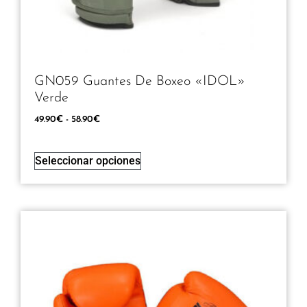
GN059 Guantes De Boxeo «IDOL»
Verde
49.90
€
-
58.90
€
Seleccionar opciones