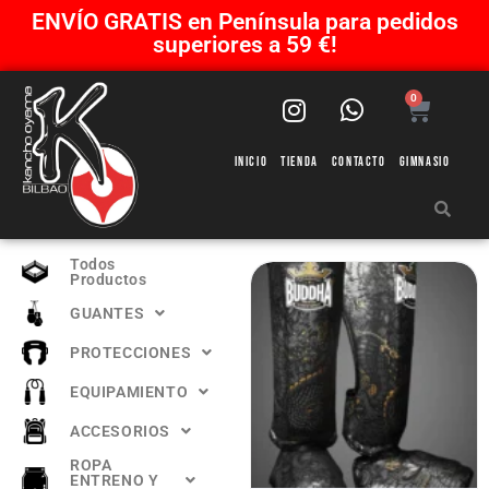
ENVÍO GRATIS en Península para pedidos
superiores a 59 €!
0
Inicio
Tienda
Contacto
Gimnasio
Todos
Productos
GUANTES
PROTECCIONES
EQUIPAMIENTO
ACCESORIOS
ROPA
ENTRENO Y