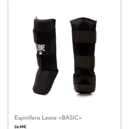
Espinillera Leone «BASIC»
26.99
€