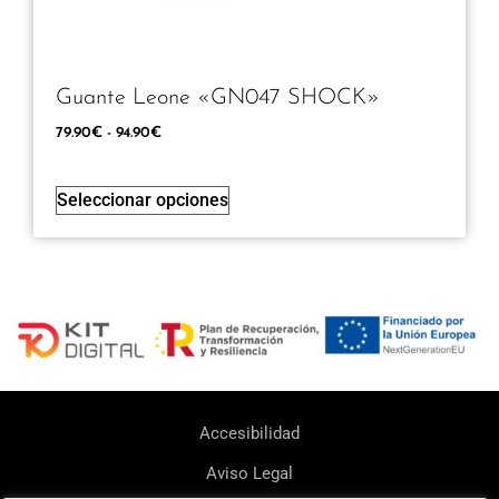
Guante Leone «GN047 SHOCK»
79.90
€
-
94.90
€
Seleccionar opciones
Accesibilidad
Aviso Legal