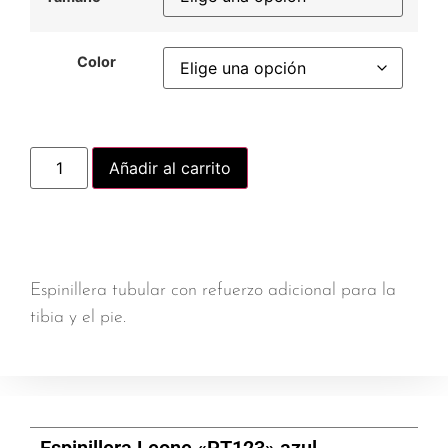
Color
Añadir al carrito
Espinillera tubular con refuerzo adicional para la
tibia y el pie.
Espinillera Leone «PT123» azul