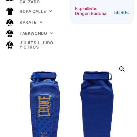
CALZADO
Espinillera
Espinilleras
ROPA CALLE
56.90
€
Buddha
Dragon Buddha
52.90
€
"TITANIUM"
KARATE
Rosa
TAEKWONDO
JIUJITSU, JUDO
Y OTROS