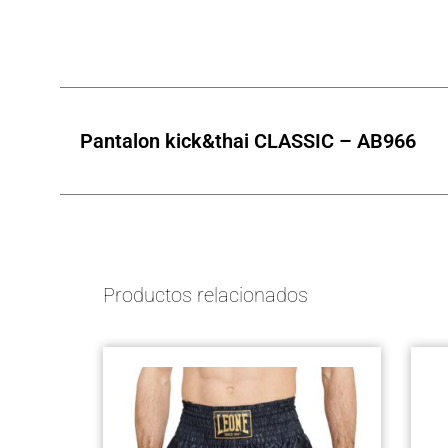
5
5
5
Pantalon kick&thai CLASSIC – AB966
Productos relacionados