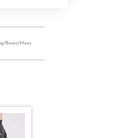
5
5
ing/Boxeo/Muay