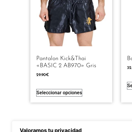
Pantalon Kick&thai
B
«BASIC 2 AB970» Gris
32
29.90
€
Se
Seleccionar opciones
Valoramos tu privacidad