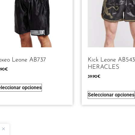
oxeo Leone AB737
Kick Leone AB543
HERACLES
.90
€
39.90
€
leccionar opciones
Seleccionar opciones