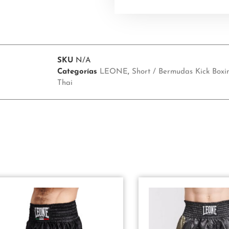
5
5
SKU
N/A
Categorías
LEONE
,
Short / Bermudas Kick Box
Thai