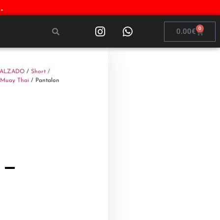
.
0
0.00
€
CALZADO
/
Short /
/Muay Thai
/ Pantalon
i
 –