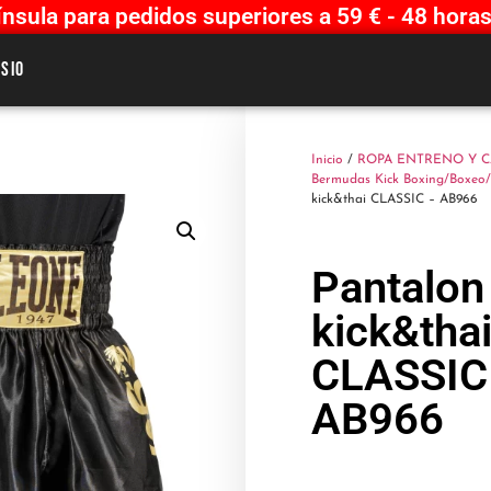
sula para pedidos superiores a 59 € - 48 horas
sio
Inicio
/
ROPA ENTRENO Y 
Bermudas Kick Boxing/Boxeo
kick&thai CLASSIC – AB966
Pantalon
kick&tha
CLASSIC
AB966