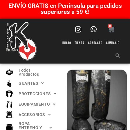
ENVÍO GRATIS en Península para pedidos
superiores a 59 €!
0
Inicio
Tienda
Contacto
Gimnasio
Todos
Productos
GUANTES
PROTECCIONES
EQUIPAMIENTO
ACCESORIOS
ROPA
ENTRENO Y