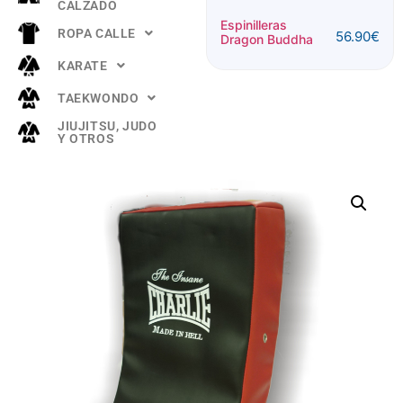
CALZADO
Espinillera
Espinilleras
ROPA CALLE
56.90
€
Buddha
Dragon Buddha
52.90
€
"TITANIUM"
KARATE
Rosa
TAEKWONDO
JIUJITSU, JUDO
Y OTROS