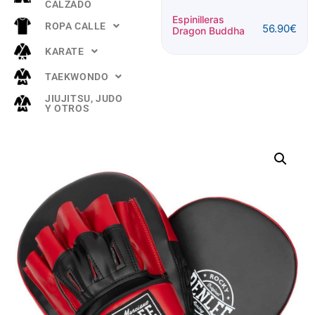
CALZADO
Espinillera
Espinilleras
ROPA CALLE
56.90
€
Buddha
Dragon Buddha
52.90
€
"TITANIUM"
KARATE
Rosa
TAEKWONDO
JIUJITSU, JUDO
Y OTROS