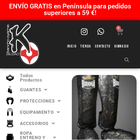
ENVÍO GRATIS en Península para pedidos
superiores a 59 €!
0
Inicio
Tienda
Contacto
Gimnasio
Todos
Productos
GUANTES
PROTECCIONES
EQUIPAMIENTO
ACCESORIOS
ROPA
ENTRENO Y