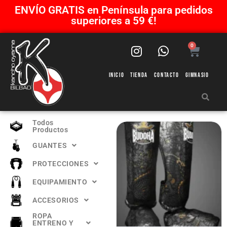
ENVÍO GRATIS en Península para pedidos
superiores a 59 €!
0
Inicio
Tienda
Contacto
Gimnasio
Todos
Productos
GUANTES
PROTECCIONES
EQUIPAMIENTO
ACCESORIOS
ROPA
ENTRENO Y