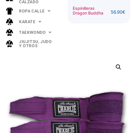
CALZADO
Espinillera
Espinilleras
ROPA CALLE
56.90
€
Buddha
Dragon Buddha
52.90
€
"TITANIUM"
KARATE
Rosa
TAEKWONDO
JIUJITSU, JUDO
Y OTROS