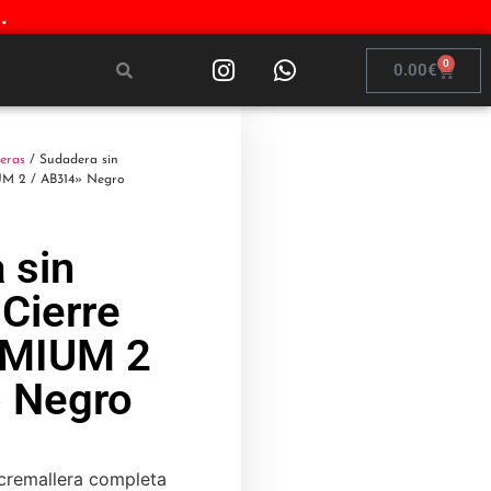
.
0
0.00
€
eras
/ Sudadera sin
UM 2 / AB314» Negro
 sin
Cierre
EMIUM 2
 Negro
cremallera completa