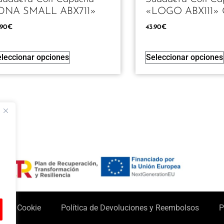
DNA SMALL ABX711»
«LOGO ABX111» 
.90
€
43.90
€
leccionar opciones
Seleccionar opciones
ca de Cookie
Política de Devoluciones y Reembolsos
P