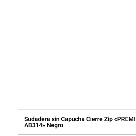
5
5
5
Sudadera sin Capucha Cierre Zip «PREM
AB314» Negro