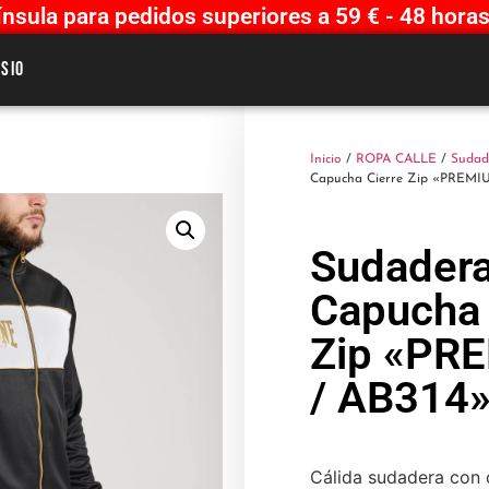
sula para pedidos superiores a 59 € - 48 horas
sio
Inicio
/
ROPA CALLE
/
Sudad
Capucha Cierre Zip «PREMI
Sudadera
Capucha 
Zip «PR
/ AB314»
Cálida sudadera con 