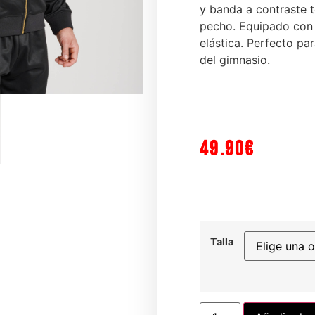
y banda a contraste 
pecho. Equipado con 
elástica. Perfecto pa
del gimnasio.
49.90
€
Espinil
spinilleras
Espinilleras
PRIMA
Talla
uzbel Buddha
SMART
INSTI
alorado
Valorado
Valorado
6.90
€
54.90
€
69.90
€
on
con
con
0
0
e
de
de