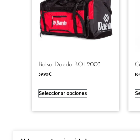
Bolsa Daedo BOL2003
C
39.90
€
16
Seleccionar opciones
Se