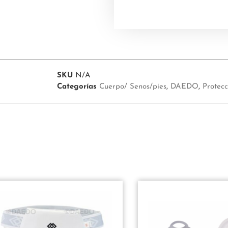
5
5
SKU
N/A
Categorías
Cuerpo/ Senos/pies
,
DAEDO
,
Protec