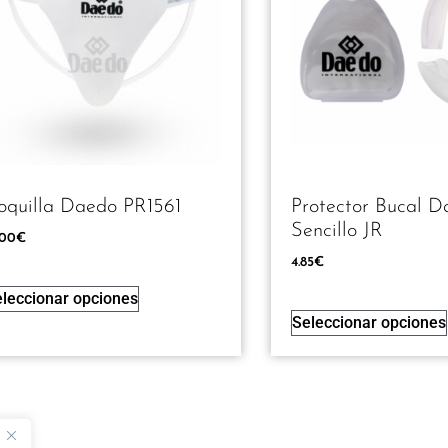
oquilla Daedo PR1561
Protector Bucal 
Sencillo JR
.00
€
4.85
€
leccionar opciones
Seleccionar opciones