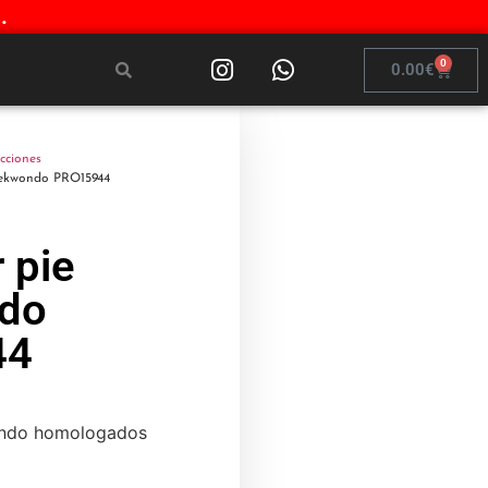
.
0
0.00
€
cciones
aekwondo PRO15944
 pie
do
44
ondo homologados