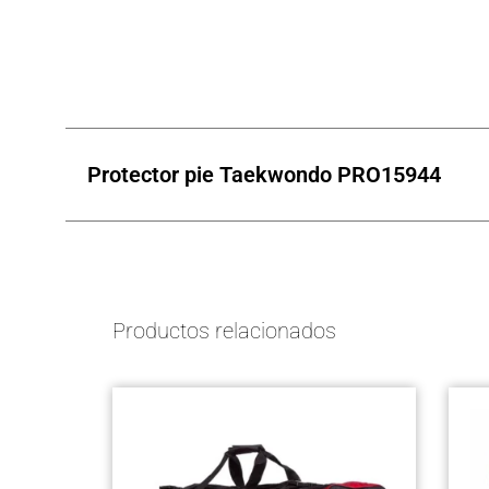
5
5
5
Protector pie Taekwondo PRO15944
Productos relacionados