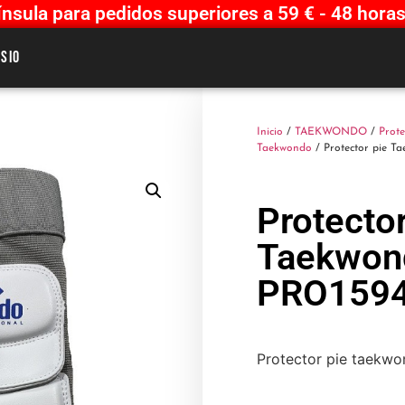
sula para pedidos superiores a 59 € - 48 horas
sio
Inicio
/
TAEKWONDO
/
Prote
Taekwondo
/ Protector pie T
Protector
Taekwon
PRO159
Protector pie taekw