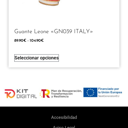
Guante Leone «GN039 ITALY»
89.90
€
-
104.90
€
Seleccionar opciones
Accesibilidad
Aviso Legal