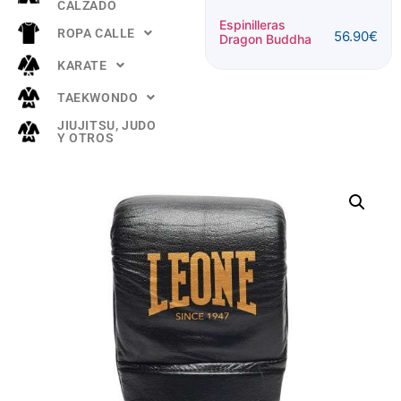
CALZADO
Espinillera
Espinilleras
ROPA CALLE
56.90
€
Buddha
Dragon Buddha
52.90
€
"TITANIUM"
KARATE
Rosa
TAEKWONDO
JIUJITSU, JUDO
Y OTROS