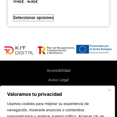
79.90
€
-
94.90
€
Seleccionar opciones
Accesibilidad
Aviso Legal
Política de Cookie
Valoramos tu privacidad
Política de Devoluciones y Reembolsos
Usamos cookies para mejorar su experiencia de
Política de Envio
navegación, mostrarle anuncios o contenidos
personalizados y analizar nuestro tráfico. Al hacer clic en