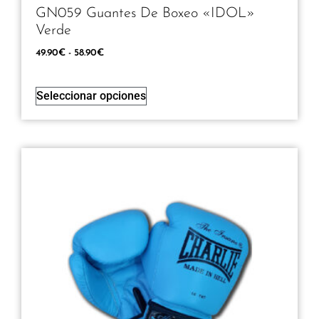
GN059 Guantes De Boxeo «IDOL»
Verde
49.90
€
-
58.90
€
Seleccionar opciones