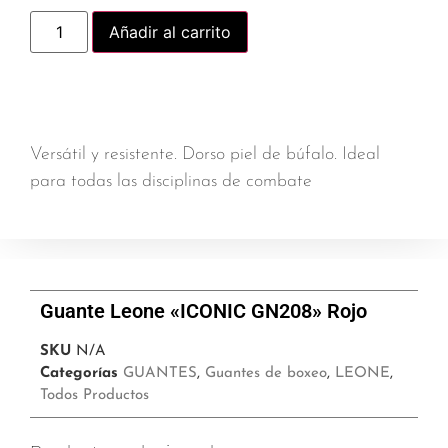
Añadir al carrito
Versátil y resistente. Dorso piel de búfalo. Ideal
para todas las disciplinas de combate
Guante Leone «ICONIC GN208» Rojo
SKU
N/A
Categorías
GUANTES
,
Guantes de boxeo
,
LEONE
,
Todos Productos