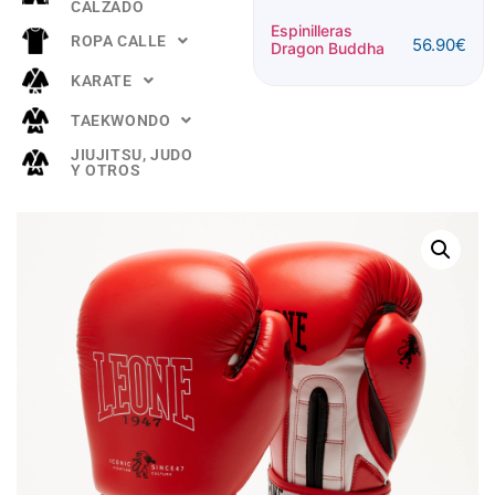
CALZADO
Espinillera
Espinilleras
ROPA CALLE
56.90
€
Buddha
Dragon Buddha
52.90
€
"TITANIUM"
KARATE
Rosa
TAEKWONDO
JIUJITSU, JUDO
Y OTROS