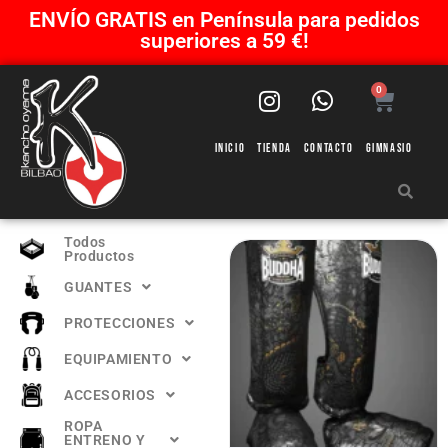
ENVÍO GRATIS en Península para pedidos
superiores a 59 €!
0
Inicio
Tienda
Contacto
Gimnasio
Todos
Productos
GUANTES
PROTECCIONES
EQUIPAMIENTO
ACCESORIOS
ROPA
ENTRENO Y