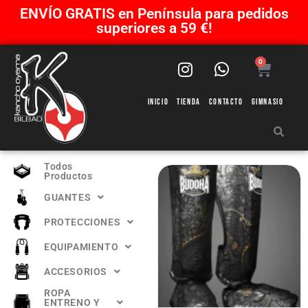
ENVÍO GRATIS en Península para pedidos
superiores a 59 €!
0
Inicio
Tienda
Contacto
Gimnasio
Todos
Productos
GUANTES
PROTECCIONES
EQUIPAMIENTO
ACCESORIOS
ROPA
ENTRENO Y