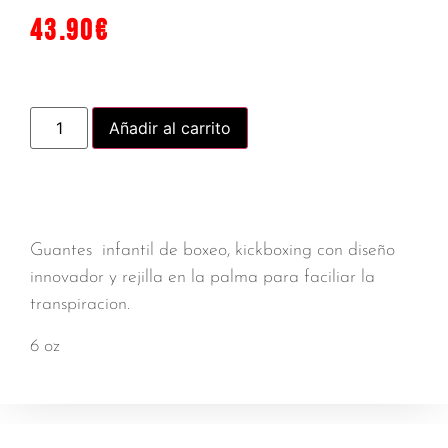
43.90
€
Añadir al carrito
Guantes infantil de boxeo, kickboxing con diseño
innovador y rejilla en la palma para faciliar la
transpiracion.
6 oz