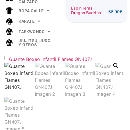
CALZADO
Espinillera
Espinilleras
ROPA CALLE
56.90
€
Buddha
Dragon Buddha
52.90
€
"TITANIUM"
KARATE
Rosa
TAEKWONDO
JIUJITSU, JUDO
Y OTROS