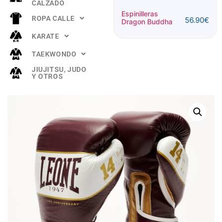
CALZADO
Espinillera
Espinilleras
ROPA CALLE
56.90
€
Buddha
Dragon Buddha
52.90
€
"TITANIUM"
KARATE
Rosa
TAEKWONDO
JIUJITSU, JUDO
Y OTROS