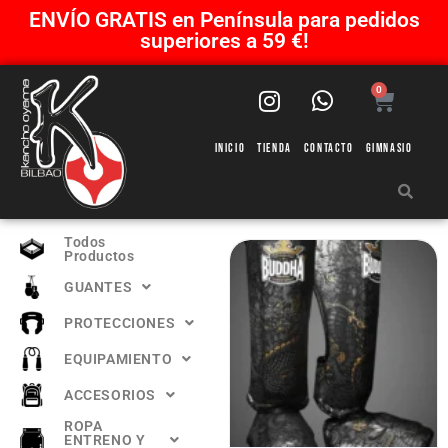
ENVÍO GRATIS en Península para pedidos
superiores a 59 €!
0
Inicio
Tienda
Contacto
Gimnasio
Todos
Productos
GUANTES
PROTECCIONES
EQUIPAMIENTO
ACCESORIOS
ROPA
ENTRENO Y