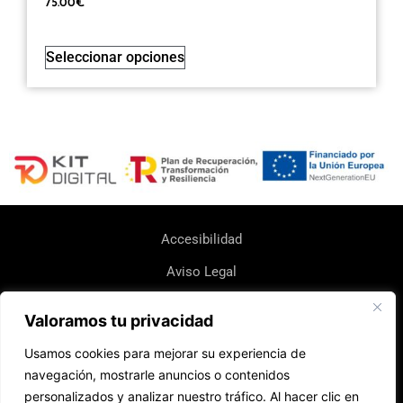
75.00
€
Seleccionar opciones
Accesibilidad
Aviso Legal
Política de Cookie
Valoramos tu privacidad
Política de Devoluciones y Reembolsos
Usamos cookies para mejorar su experiencia de
Política de Envio
navegación, mostrarle anuncios o contenidos
personalizados y analizar nuestro tráfico. Al hacer clic en
Política de Privacidad