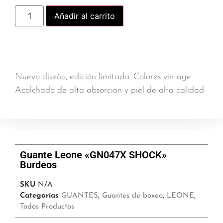
Añadir al carrito
Nuevo diseño, edición limitada. Colores vintage.
Acolchado de alta absorcion y piel de alta calidad
Guante Leone «GN047X SHOCK»
Burdeos
SKU
N/A
Categorías
GUANTES
,
Guantes de boxeo
,
LEONE
,
Todos Productos