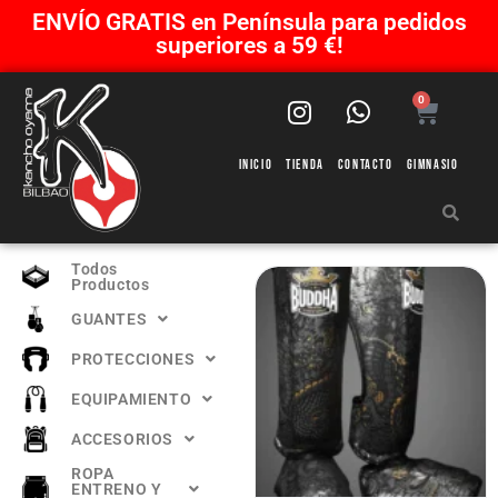
ENVÍO GRATIS en Península para pedidos
superiores a 59 €!
0
Inicio
Tienda
Contacto
Gimnasio
Todos
Productos
GUANTES
PROTECCIONES
EQUIPAMIENTO
ACCESORIOS
ROPA
ENTRENO Y