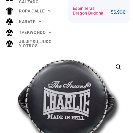
CALZADO
Espinillera
Espinilleras
ROPA CALLE
56.90
€
Buddha
Dragon Buddha
52.90
€
"TITANIUM"
KARATE
Rosa
TAEKWONDO
JIUJITSU, JUDO
Y OTROS