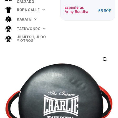
CALZADO
Espinilleras
Espinilleras
ROPA CALLE
56.90
€
56.90
€
Dragon Buddha
Army Buddha
KARATE
TAEKWONDO
JIUJITSU, JUDO
Y OTROS