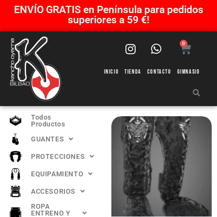
ENVÍO GRATIS en Península para pedidos
superiores a 59 €!
0
Inicio
Tienda
Contacto
Gimnasio
Todos
Productos
GUANTES
PROTECCIONES
EQUIPAMIENTO
ACCESORIOS
ROPA
ENTRENO Y