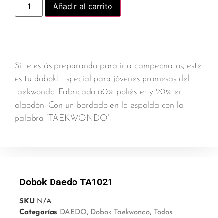
Añadir al carrito
Si te estás preparando para ir a campeonatos, este
es tu dobok! Especial para jóvenes promesas del
taekwondo. Fabricado 80% poliéster y 20% en
algodón. Con un bordado en la espalda con la
palabra “TAEKWONDO”.
Dobok Daedo TA1021
SKU
N/A
Categorías
DAEDO
,
Dobok Taekwondo
,
Todos