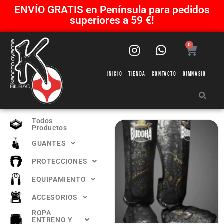
ENVÍO GRATIS en Península para pedidos
superiores a 59 €!
0
Inicio
Tienda
Contacto
Gimnasio
Todos
Productos
GUANTES
PROTECCIONES
EQUIPAMIENTO
ACCESORIOS
ROPA
ENTRENO Y