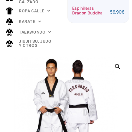
CALZADO
Espinilleras
Espinilleras
ROPA CALLE
56.90
€
56.90
€
Dragon Buddha
Army Buddha
KARATE
TAEKWONDO
JIUJITSU, JUDO
Y OTROS