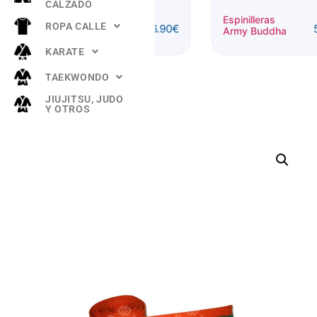
CALZADO
Espinilleras
Espinilleras
ROPA CALLE
56.90
€
56.90
€
Dragon Buddha
Army Buddha
KARATE
TAEKWONDO
JIUJITSU, JUDO
Y OTROS