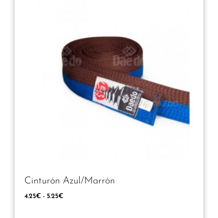
Cinturón Azul/Marrón
4.25
€
-
5.25
€