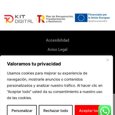
Accesibilidad
Aviso Legal
Política de Cookie
Valoramos tu privacidad
Política de Devoluciones y Reembolsos
Usamos cookies para mejorar su experiencia de
Política de Envio
navegación, mostrarle anuncios o contenidos
personalizados y analizar nuestro tráfico. Al hacer clic en
Política de Privacidad
“Aceptar todo” usted da su consentimiento a nuestro uso
de las cookies.
Diseño web realizado por RK Informatika
Personalizar
Rechazar todo
Aceptar todo