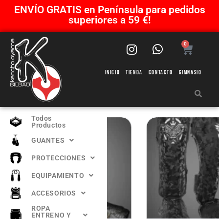
ENVÍO GRATIS en Península para pedidos
superiores a 59 €!
0
Inicio
Tienda
Contacto
Gimnasio
Todos
Productos
GUANTES
PROTECCIONES
EQUIPAMIENTO
ACCESORIOS
ROPA
ENTRENO Y