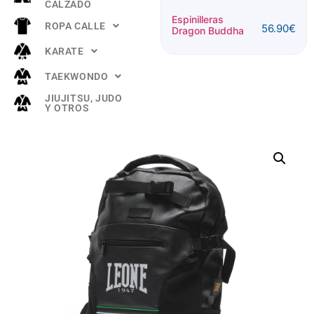
CALZADO
Espinillera
Espinilleras
ROPA CALLE
56.90
€
Buddha
Dragon Buddha
52.90
€
"TITANIUM"
KARATE
Rosa
TAEKWONDO
JIUJITSU, JUDO
Y OTROS