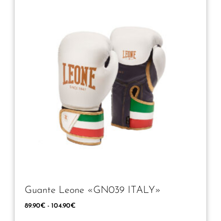
Guante Leone «GN039 ITALY»
89.90
€
-
104.90
€