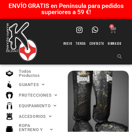
ENVÍO GRATIS en Península para pedidos
superiores a 59 €!
0
Inicio
Tienda
Contacto
Gimnasio
Todos
Productos
GUANTES
PROTECCIONES
EQUIPAMIENTO
ACCESORIOS
ROPA
ENTRENO Y