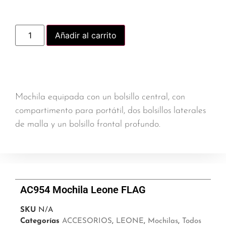
Añadir al carrito
Mochila equipada con un bolsillo central, con
compartimento para portátil, dos bolsillos laterales
de malla y un bolsillo frontal profundo.
AC954 Mochila Leone FLAG
SKU
N/A
Categorías
ACCESORIOS
,
LEONE
,
Mochilas
,
Todos